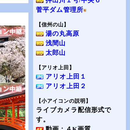
押出川１号/中央６
菅平ダム管理所
【信州の山】
湯の丸高原
浅間山
太郎山
【アリオ上田】
アリオ上田１
アリオ上田２
【小アイコンの説明】
ライブカメラ配信形式で
す。
動画：４K画質