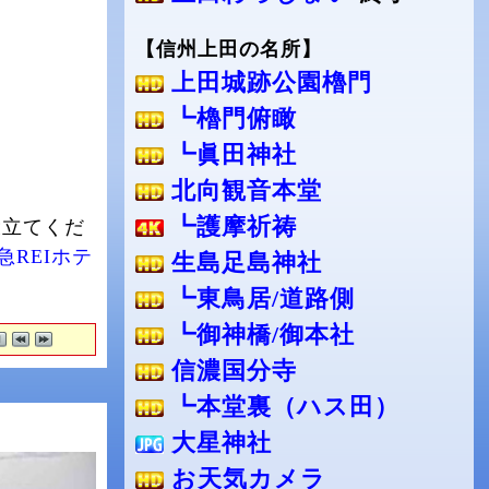
【信州上田の名所】
上田城跡公園櫓門
┗櫓門俯瞰
┗眞田神社
北向観音本堂
┗護摩祈祷
役立てくだ
急REIホテ
生島足島神社
┗東鳥居/道路側
┗御神橋/御本社
信濃国分寺
┗本堂裏（ハス田）
大星神社
お天気カメラ