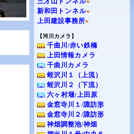
三才山トンネル
新和田トンネル
上田建設事務所
【河川カメラ】
千曲川/赤い鉄橋
上田情報カメラ
千曲川カメラ
蛭沢川１（上流）
蛭沢川２（下流）
六ヶ村堰/上田原
金窓寺川１/諏訪形
金窓寺川２/諏訪形
神畑調整池/神畑