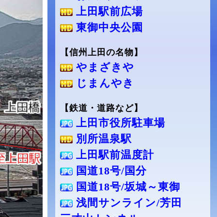
上田駅前広場
東御中央公園
【信州上田の名物】
やまざきや
じまんやき
【鉄道・道路など】
上田市役所駐車場
別所温泉駅
上田駅前温度計
国道18号/国分
国道18号/坂城～東御
浅間サンライン/芳田