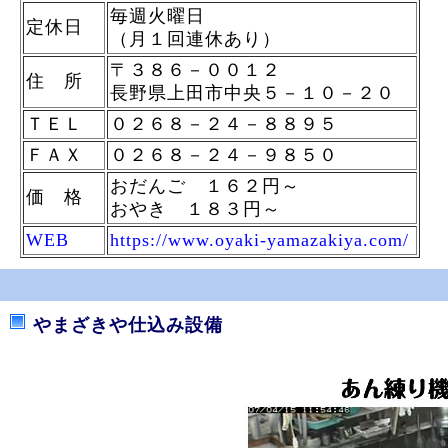
毎週火曜日
定休日
（月１回連休あり）
〒３８６－００１２
住 所
長野県上田市中央５－１０－２０
ＴＥＬ
０２６８－２４－８８９５
ＦＡＸ
０２６８－２４－９８５０
おだんご １６２円～
価 格
おやき １８３円～
WEB
https://www.oyaki-yamazakiya.com/
やまざきや仕込み設備