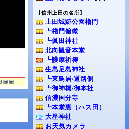
【信州上田の名所】
上田城跡公園櫓門
┗櫓門俯瞰
┗眞田神社
北向観音本堂
┗護摩祈祷
生島足島神社
┗東鳥居/道路側
┗御神橋/御本社
信濃国分寺
┗本堂裏（ハス田）
大星神社
お天気カメラ