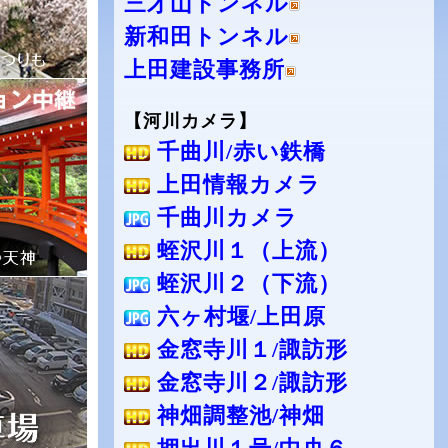
三才山トンネル
新和田トンネル
上田建設事務所
【河川カメラ】
千曲川/赤い鉄橋
上田情報カメラ
千曲川カメラ
蛭沢川１（上流）
蛭沢川２（下流）
六ヶ村堰/上田原
金窓寺川１/諏訪形
金窓寺川２/諏訪形
神畑調整池/神畑