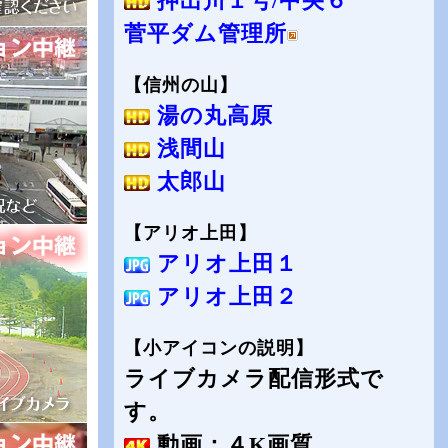
押出川１号/中央６
菅平ダム管理所
【信州の山】
湯の丸高原
浅間山
太郎山
【アリオ上田】
アリオ上田１
アリオ上田２
【小アイコンの説明】
ライブカメラ配信形式で
す。
動画：４K画質