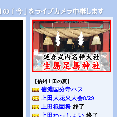
【信州上田の夏】
信濃国分寺ハス
上田大花火大会8/29
上田祇園祭
終了
上田わっしょい
終了