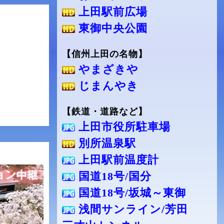
上田駅前広場
東御中央公園
【信州上田の名物】
やまざきや
じまんやき
【鉄道・道路など】
上田市役所駐車場
別所温泉駅
上田駅前温度計
国道18号/国分
国道18号/坂城～東御
浅間サンライン/芳田